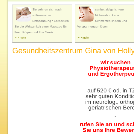
Sie sehnen sich nach
sanfte, zielgerichtete
vollkommener
Mobilisation kann
Entspannung? Entdecken
Schmerzen lindern und
Sie die Wirksamkeit einer Massage für
Verspannungen lösen
Ihren Körper und Ihre Seele
>>> mehr
>>> mehr
Gesundheitszentrum Gina von Holl
wir suchen
Physiotherapeut
und Ergotherpeu
auf 520 € od. in T
sehr guten Kondit
im neurolog., ortho
geriatrischen Ber
-
rufen Sie an und s
Sie uns Ihre Bewe